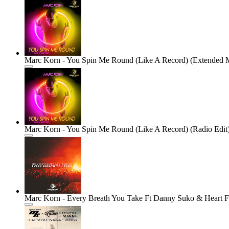
Marc Korn - You Spin Me Round (Like A Record) (Extended 
Marc Korn - You Spin Me Round (Like A Record) (Radio Edit
Marc Korn - Every Breath You Take Ft Danny Suko & Heart 