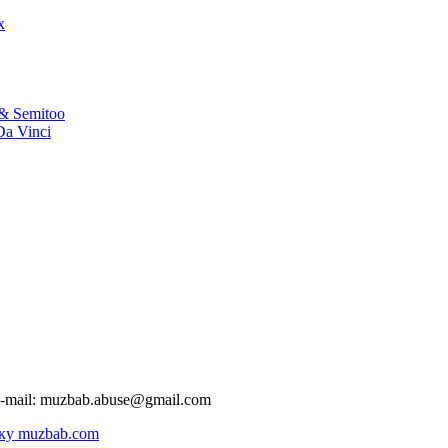
x
i & Semitoo
Da Vinci
-mail:
muzbab.abuse@gmail.com
ку muzbab.com