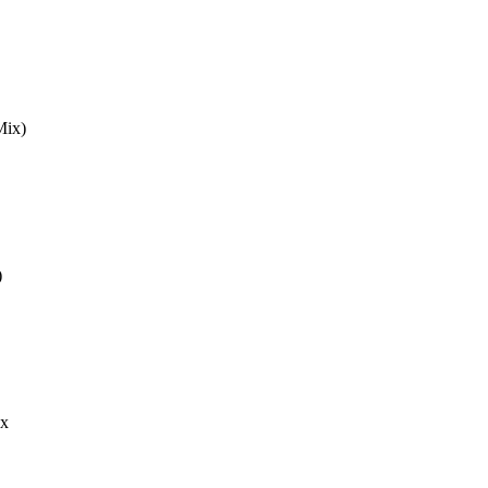
Mix)
)
Fx