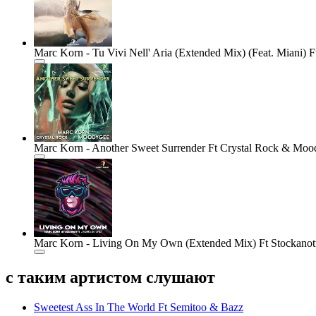
Marc Korn - Tu Vivi Nell' Aria (Extended Mix) (Feat. Miani) Ft
Marc Korn - Another Sweet Surrender Ft Crystal Rock & Moo
Marc Korn - Living On My Own (Extended Mix) Ft Stockanot
с таким артистом слушают
Sweetest Ass In The World Ft Semitoo & Bazz