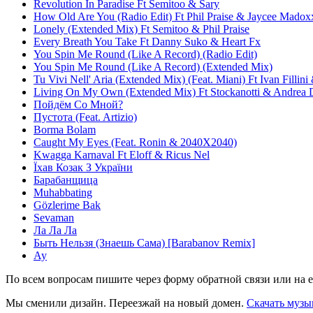
Revolution In Paradise Ft Semitoo & Sary
How Old Are You (Radio Edit) Ft Phil Praise & Jaycee Madox
Lonely (Extended Mix) Ft Semitoo & Phil Praise
Every Breath You Take Ft Danny Suko & Heart Fx
You Spin Me Round (Like A Record) (Radio Edit)
You Spin Me Round (Like A Record) (Extended Mix)
Tu Vivi Nell' Aria (Extended Mix) (Feat. Miani) Ft Ivan Fillin
Living On My Own (Extended Mix) Ft Stockanotti & Andrea 
Пойдём Со Мной?
Пустота (Feat. Artizio)
Borma Bolam
Caught My Eyes (Feat. Ronin & 2040X2040)
Kwagga Karnaval Ft Eloff & Ricus Nel
Їхав Козак З України
Барабанщица
Muhabbating
Gözlerime Bak
Sevaman
Ла Ла Ла
Быть Нельзя (Знаешь Сама) [Barabanov Remix]
Ау
По всем вопросам пишите через форму обратной связи или на e
Мы сменили дизайн. Переезжай на новый домен.
Скачать музы